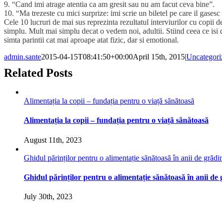
9. “Cand imi atrage atentia ca am gresit sau nu am facut ceva bine”.
10. “Ma trezeste cu mici surprize: imi scrie un biletel pe care il gases
Cele 10 lucruri de mai sus reprezinta rezultatul interviurilor cu copii
simplu. Mult mai simplu decat o vedem noi, adultii. Stiind ceea ce isi d
simta parintii cat mai aproape atat fizic, dar si emotional.
admin.sante
2015-04-15T08:41:50+00:00
April 15th, 2015
|
Uncategori
Related Posts
Alimentația la copii – fundația pentru o viață sănătoasă
Alimentația la copii – fundația pentru o viață sănătoasă
August 11th, 2023
Ghidul părinților pentru o alimentație sănătoasă în anii de grădin
Ghidul părinților pentru o alimentație sănătoasă în anii de 
July 30th, 2023