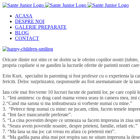
Skip
to
ACASA
content
DESPRE NOI
GALERIE PREPARATE
BLOG
CONTACT
Oricare dintre noi stim ce ne dorim sa le oferim copiilor nostri (iubire,
propria copilarie si ne gandim la lucrurile oferite de parintii nostri car
Erin Kurt, specialist in parenting si fost profesor cu o experienta la cat
fericiti. Deloc surprinzator, raspunsurile au fost asemanatoare de la tara
Iata cele mai frecvente 10 lucruri facute de parintii lor, pe care copiii 
1. “Imi amintesc cu drag cand mama venea seara in camera mea, imi ci
2.“Cand ma saruta si ma imbratiseaza si vorbeste numai cu mine.”
3. “Petrece timp numai cu mine: ne jucam, citim, facem temele impreun
4. “Imi face mancarurile preferate”.
5. “La cina povestim despre ce urmeaza sa facem impreuna in ziua u
6. “Seara avem povestile noastre, despre prieteni, familie, relatii etc.”
7. “Ma lasa sa ma joc cat vreau eu afara cu prietenii mei”.
8. “Ma gadila pana abia mai pot respira sau ne uitam impreuna la des