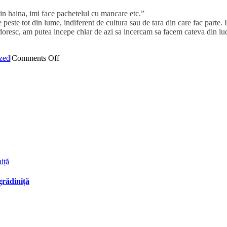
c in haina, imi face pachetelul cu mancare etc.”
 de peste tot din lume, indiferent de cultura sau de tara din care fac par
oresc, am putea incepe chiar de azi sa incercam sa facem cateva din lucru
on
zed
|
Comments Off
10
lucruri
pe
care
copiii
si
le
doresc
de
la
parintii
iță
lor
grădiniță