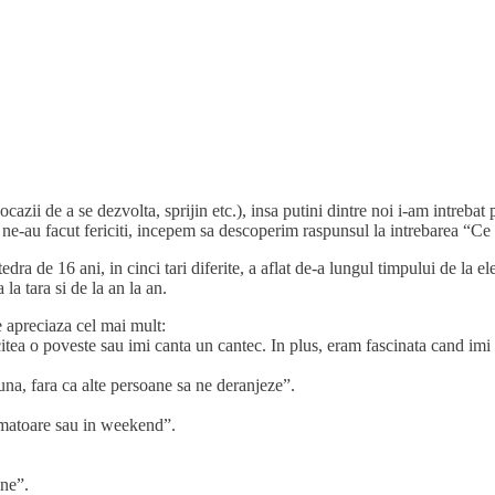
 ocazii de a se dezvolta, sprijin etc.), insa putini dintre noi i-am intreb
e ne-au facut fericiti, incepem sa descoperim raspunsul la intrebarea “Ce is
edra de 16 ani, in cinci tari diferite, a aflat de-a lungul timpului de la el
 la tara si de la an la an.
le apreciaza cel mai mult:
tea o poveste sau imi canta un cantec. In plus, eram fascinata cand im
a, fara ca alte persoane sa ne deranjeze”.
rmatoare sau in weekend”.
ene”.