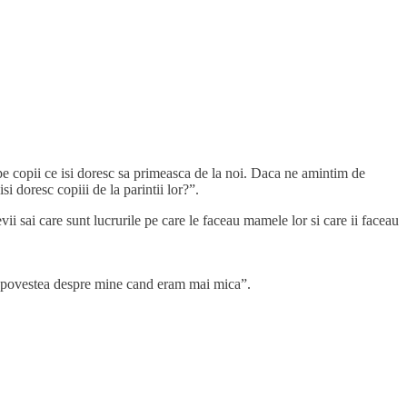
at pe copii ce isi doresc sa primeasca de la noi. Daca ne amintim de
i doresc copiii de la parintii lor?”.
evii sai care sunt lucrurile pe care le faceau mamele lor si care ii faceau
i povestea despre mine cand eram mai mica”.