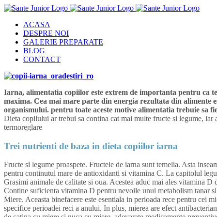
Skip
to
ACASA
content
DESPRE NOI
GALERIE PREPARATE
BLOG
CONTACT
Iarna, alimentatia copiilor este extrem de importanta pentru ca te
maxima. Cea mai mare parte din energia rezultata din alimente es
organismului. pentru toate aceste motive alimentatia trebuie sa fi
Dieta copilului ar trebui sa contina cat mai multe fructe si legume, iar
termoreglare
Trei nutrienti de baza in dieta copiilor iarna
Fructe si legume proaspete. Fructele de iarna sunt temelia. Asta insea
pentru continutul mare de antioxidanti si vitamina C. La capitolul legu
Grasimi animale de calitate si oua. Acestea aduc mai ales vitamina D d
Contine suficienta vitamina D pentru nevoile unui metabolism tanar si
Miere. Aceasta binefacere este esentiala in perioada rece pentru cei mici
specifice perioadei reci a anului. In plus, mierea are efect antibacteria
de catina cu miere si nuca cu miere, adevarate medicamente preventive