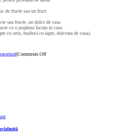
uc de fructe sau un fruct
cte sau fructe, un dulce de casa
cte cu o prajitura facuta in casa
pte cu orez, budinci cu lapte, dulceata de casa).
on
egorized
|
Comments Off
Alimentatia
copiilor
pe
timp
de
iarna
iță
grădiniță