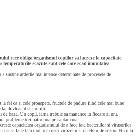
ului rece obliga organismul copiilor sa lucreze la capacitate
s temperaturile scazute sunt cele care scad imunitatea
ru a sustine arderile mai intense determinate de procesele de
a fel ca si cele proaspete, fructele de padure fiind cele mai bune
a, dovleacul si cartofii.
 de baza. Un copil, iarna trebuie sa manance in fiecare zi unt.
ara probleme trei-patru oua pe saptamana.
reste capacitatea organismului de a face fata bacteriilor si virusurilor
dar si sa face fata mult mai usor virozelor si racelilor de sezon. Nu uita