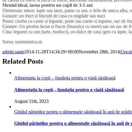
Meniul ideal, iarna pentru un copil de 3-5 ani
Dimineata: miere, lapte sau iaurt, paine cu unt, o felie de sunca alba, s
Gustare: un fruct si biscuiti de casa cu migdale sau nuci
Pranz: ciorba cu carne si legume, peste sau carne si legume, suc de fru
Gustare: Un produs lactat si fructe (branzica cu mere) sau un suc de fru
Cina: legume cu unt (tarte, budinci), un dulce de casa (gris cu lapte, la
Sursa: suntmamica.ro
admin.sante
2014-11-28T14:34:29+00:00
November 28th, 2014
|
Uncat
Related Posts
Alimentația la copii – fundația pentru o viață sănătoasă
Alimentația la copii – fundația pentru o viață sănătoasă
August 11th, 2023
Ghidul părinților pentru o alimentație sănătoasă în anii de grădin
Ghidul părinților pentru o alimentație sănătoasă în anii de 