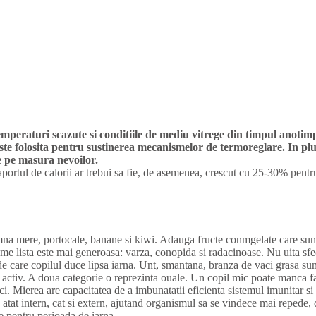
mperaturi scazute si conditiile de mediu vitrege din timpul anotimp
te folosita pentru sustinerea mecanismelor de termoreglare. In plu
e pe masura nevoilor.
 aportul de calorii ar trebui sa fie, de asemenea, crescut cu 25-30% pent
mna mere, portocale, banane si kiwi. Adauga fructe conmgelate care sunt l
me lista este mai generoasa: varza, conopida si radacinoase. Nu uita sfecl
e care copilul duce lipsa iarna. Unt, smantana, branza de vaci grasa sunt
 activ. A doua categorie o reprezinta ouale. Un copil mic poate manca f
. Mierea are capacitatea de a imbunatatii eficienta sistemul imunitar si c
n atat intern, cat si extern, ajutand organismul sa se vindece mai repede, 
 pentru perioada de iarna.