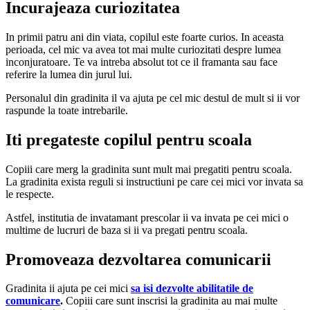
Incurajeaza curiozitatea
In primii patru ani din viata, copilul este foarte curios. In aceasta
perioada, cel mic va avea tot mai multe curiozitati despre lumea
inconjuratoare. Te va intreba absolut tot ce il framanta sau face
referire la lumea din jurul lui.
Personalul din gradinita il va ajuta pe cel mic destul de mult si ii vor
raspunde la toate intrebarile.
Iti pregateste copilul pentru scoala
Copiii care merg la gradinita sunt mult mai pregatiti pentru scoala.
La gradinita exista reguli si instructiuni pe care cei mici vor invata sa
le respecte.
Astfel, institutia de invatamant prescolar ii va invata pe cei mici o
multime de lucruri de baza si ii va pregati pentru scoala.
Promoveaza dezvoltarea comunicarii
Gradinita ii ajuta pe cei mici
sa isi dezvolte abilitatile de
comunicare
.
Copiii care sunt inscrisi la gradinita au mai multe