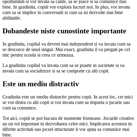
oportunitati si vor invata sa cante, sa se joace si sa comunice mai
bine. In gradinita, copiii vor explora lucruri noi. In plus, vor invata
cum sa se implice in conversatii si cum sa isi dezvolte mai bine
abilitatile.
Dobandeste niste cunostinte importante
In gradinita, copilul va deveni mai independent si va invata cum sa
se descurce de unul singur. Mai exact, gradinita il va pregati pe cel
mic pentru scoala si ceea ce urmeaza.
La gradinita copilul va invata cum sa se poarte in societate si va
invata cum sa socializeze si sa se comporte cu alti copii.
Este un mediu distractiv
Gradinita este un mediu distractiv pentru copii. In acest loc, cei mici
se vor distra cu alti copii si vor invata cum sa imparta o jucarie sau
cum sa comunice.
Tot aici, copiii se pot bucura de momente frumoase. Jocurile creative
au un rol important in dezvoltarea celor mici. Implicarea acestora in
diferite activitati sau jocuri structurate ii vor ajuta sa comunice mai
bine.