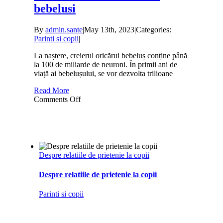
bebelusi
By
admin.sante
|
May 13th, 2023
|
Categories:
Parinti si copii
|
La naștere, creierul oricărui bebeluș conține până
la 100 de miliarde de neuroni. În primii ani de
viață ai bebelușului, se vor dezvolta trilioane
Read More
on
Comments Off
Modalitati
care
ajuta
la
dezvoltarea
creierului
Despre relatiile de prietenie la copii
la
bebelusi
Despre relatiile de prietenie la copii
Parinti si copii