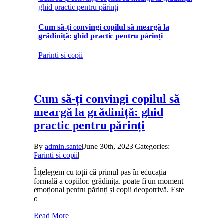
ghid practic pentru părinți
Cum să-ți convingi copilul să meargă la
grădiniță: ghid practic pentru părinți
Parinti si copii
Cum să-ți convingi copilul să
meargă la grădiniță: ghid
practic pentru părinți
By
admin.sante
|
June 30th, 2023
|
Categories:
Parinti si copii
|
Înțelegem cu toții că primul pas în educația
formală a copiilor, grădinița, poate fi un moment
emoțional pentru părinți și copii deopotrivă. Este
o
Read More