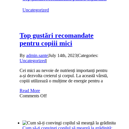
de
grădiniță
Uncategorized
Top gustări recomandate
pentru copiii mici
By
admin.sante
|
July 14th, 2023
|
Categories:
Uncategorized
|
Cei mici au nevoie de nutrienți importanți pentru
a-și dezvolta creierul și corpul. La această vârstă,
copiii utilizează o mulțime de energie pentru a
Read More
on
Comments Off
Top
gustări
recomandate
pentru
copiii
mici
Cum să-ți convingi copilul să meargă la grădiniță: