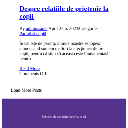
Despre relatiile de prietenie la
copii
By
admin.sante
|
April 27th, 2023
|
Categories:
Parinti si copii
|
În calitate de părinți, inimile noastre se topesc
atunci când suntem martori la afecțiunea dintre
copii, pentru că știm că aceasta este fundamentală
pentru
Read More
on
Comments Off
Despre
relatiile
de
Load More Posts
prietenie
la
copii
Servicii de catering pentru copii