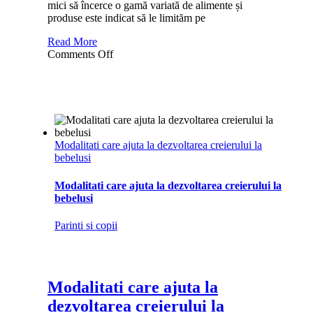
mici să încerce o gamă variată de alimente și
produse este indicat să le limităm pe
Read More
on
Comments Off
Alimente
nerecomandate
bebelușilor
si
copiilor
mici
Modalitati care ajuta la dezvoltarea creierului la
bebelusi
Modalitati care ajuta la dezvoltarea creierului la
bebelusi
Parinti si copii
Modalitati care ajuta la
dezvoltarea creierului la