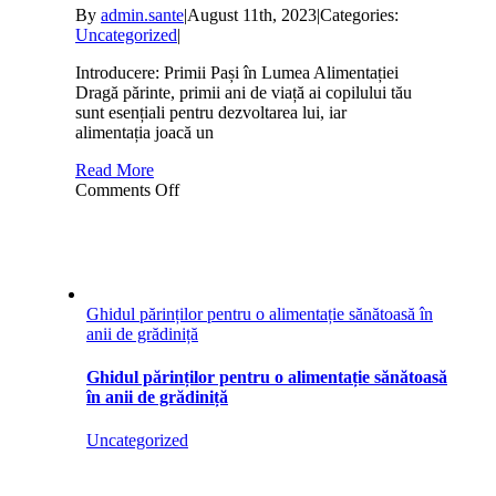
By
admin.sante
|
August 11th, 2023
|
Categories:
Uncategorized
|
Introducere: Primii Pași în Lumea Alimentației
Dragă părinte, primii ani de viață ai copilului tău
sunt esențiali pentru dezvoltarea lui, iar
alimentația joacă un
Read More
on
Comments Off
Alimentația
la
copii
–
fundația
pentru
Ghidul părinților pentru o alimentație sănătoasă în
o
anii de grădiniță
viață
sănătoasă
Ghidul părinților pentru o alimentație sănătoasă
în anii de grădiniță
Uncategorized