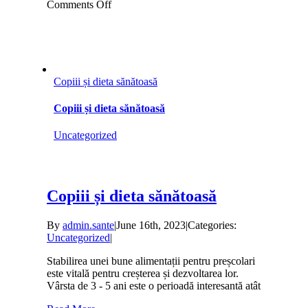
on
Comments Off
Cum
să-
ți
convingi
copilul
să
Copiii și dieta sănătoasă
meargă
la
Copiii și dieta sănătoasă
grădiniță:
ghid
Uncategorized
practic
pentru
părinți
Copiii și dieta sănătoasă
By
admin.sante
|
June 16th, 2023
|
Categories:
Uncategorized
|
Stabilirea unei bune alimentații pentru preșcolari
este vitală pentru creșterea și dezvoltarea lor.
Vârsta de 3 - 5 ani este o perioadă interesantă atât