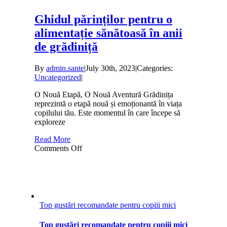
Ghidul părinților pentru o
alimentație sănătoasă în anii
de grădiniță
By
admin.sante
|
July 30th, 2023
|
Categories:
Uncategorized
|
O Nouă Etapă, O Nouă Aventură Grădinița
reprezintă o etapă nouă și emoționantă în viața
copilului tău. Este momentul în care începe să
exploreze
Read More
on
Comments Off
Ghidul
părinților
pentru
o
alimentație
sănătoasă
Top gustări recomandate pentru copiii mici
în
anii
Top gustări recomandate pentru copiii mici