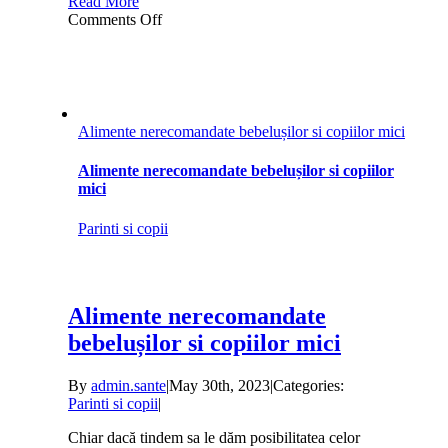
Read More
on
Comments Off
Copiii
și
dieta
sănătoasă
Alimente nerecomandate bebelușilor si copiilor mici
Alimente nerecomandate bebelușilor si copiilor
mici
Parinti si copii
Alimente nerecomandate
bebelușilor si copiilor mici
By
admin.sante
|
May 30th, 2023
|
Categories:
Parinti si copii
|
Chiar dacă tindem sa le dăm posibilitatea celor