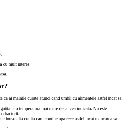
e.
 cu mult interes.
masa.
or?
te ca ai mainile curate atunci cand umbli cu alimentele astfel incat sa
e gatita la o temperatura mai mare decat cea indicata. Nu este
a bacterii.
nte intr-o alta cratita care contine apa rece astfel incat mancarea sa