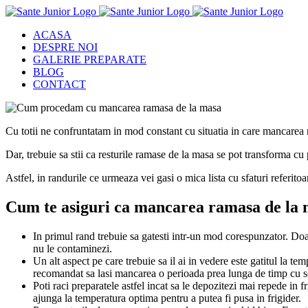
Skip
to
ACASA
content
DESPRE NOI
GALERIE PREPARATE
BLOG
CONTACT
Cu totii ne confruntatam in mod constant cu situatia in care mancarea
Dar, trebuie sa stii ca resturile ramase de la masa se pot transforma cu 
Astfel, in randurile ce urmeaza vei gasi o mica lista cu sfaturi referito
Cum te asiguri ca mancarea ramasa de la m
In primul rand trebuie sa gatesti intr-un mod corespunzator. Doar
nu le contaminezi.
Un alt aspect pe care trebuie sa il ai in vedere este gatitul la 
recomandat sa lasi mancarea o perioada prea lunga de timp cu sco
Poti raci preparatele astfel incat sa le depozitezi mai repede in f
ajunga la temperatura optima pentru a putea fi pusa in frigider.