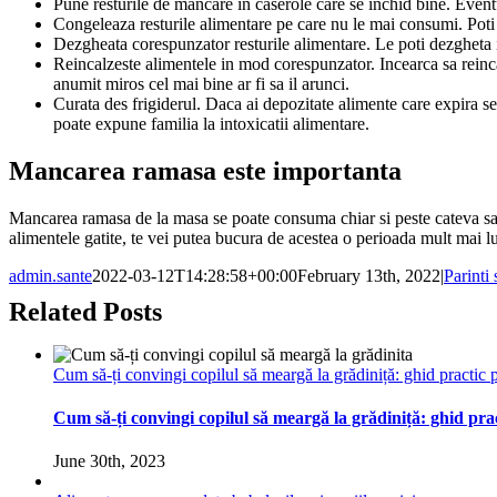
Pune resturile de mancare in caserole care se inchid bine. Eventua
Congeleaza resturile alimentare pe care nu le mai consumi. Poti s
Dezgheata corespunzator resturile alimentare. Le poti dezgheta in
Reincalzeste alimentele in mod corespunzator. Incearca sa reincal
anumit miros cel mai bine ar fi sa il arunci.
Curata des frigiderul. Daca ai depozitate alimente care expira se
poate expune familia la intoxicatii alimentare.
Mancarea ramasa este importanta
Mancarea ramasa de la masa se poate consuma chiar si peste cateva sapta
alimentele gatite, te vei putea bucura de acestea o perioada mult mai l
admin.sante
2022-03-12T14:28:58+00:00
February 13th, 2022
|
Parinti 
Related Posts
Cum să-ți convingi copilul să meargă la grădiniță: ghid practic p
Cum să-ți convingi copilul să meargă la grădiniță: ghid pra
June 30th, 2023