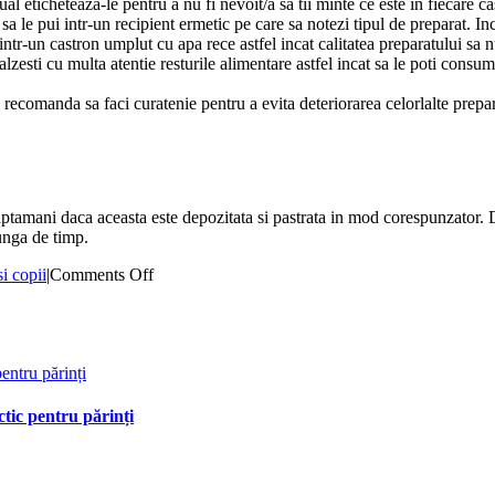
l eticheteaza-le pentru a nu fi nevoit/a sa tii minte ce este in fiecare ca
a le pui intr-un recipient ermetic pe care sa notezi tipul de preparat. In
tr-un castron umplut cu apa rece astfel incat calitatea preparatului sa nu
zesti cu multa atentie resturile alimentare astfel incat sa le poti consum
 recomanda sa faci curatenie pentru a evita deteriorarea celorlalte prepa
mani daca aceasta este depozitata si pastrata in mod corespunzator. Daca
unga de timp.
on
si copii
|
Comments Off
Cum
procedam
cu
mancarea
entru părinți
ramasa
de
la
ctic pentru părinți
masa?