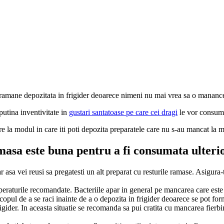
 ramane depozitata in frigider deoarece nimeni nu mai vrea sa o mananc
putina inventivitate in
gustari santatoase pe care cei dragi
le vor consuma
are la modul in care iti poti depozita preparatele care nu s-au mancat la 
asa este buna pentru a fi consumata ulteri
 asa vei reusi sa pregatesti un alt preparat cu resturile ramase. Asigura-
temperaturile recomandate. Bacteriile apar in general pe mancarea care est
pul de a se raci inainte de a o depozita in frigider deoarece se pot form
rigider. In aceasta situatie se recomanda sa pui cratita cu mancarea fierbi