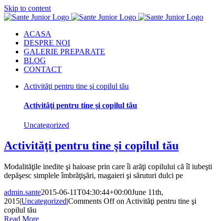
Skip to content
ACASA
DESPRE NOI
GALERIE PREPARATE
BLOG
CONTACT
Activităţi pentru tine şi copilul tău
Activităţi pentru tine şi copilul tău
Uncategorized
Activităţi pentru tine şi copilul tău
Modalităţile inedite şi haioase prin care îi arăţi copilului că îl iubeşti
depăşesc simplele îmbrăţişări, magaieri şi săruturi dulci pe
admin.sante
2015-06-11T04:30:44+00:00
June 11th,
2015
|
Uncategorized
|
Comments Off
on Activităţi pentru tine şi
copilul tău
Read More