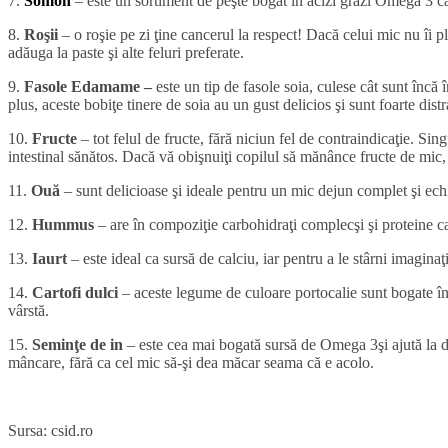
7.
Somon
– este un sortiment de peşte bogat în acizi grazi Omega 3 ca
8.
Roşii
– o roşie pe zi ţine cancerul la respect! Dacă celui mic nu îi pl
adăuga la paste şi alte feluri preferate.
9.
Fasole Edamame –
este un tip de fasole soia, culese cât sunt încă 
plus, aceste bobiţe tinere de soia au un gust delicios şi sunt foarte dis
10.
Fructe
– tot felul de fructe, fără niciun fel de contraindicaţie. Sin
intestinal sănătos. Dacă vă obişnuiţi copilul să mănânce fructe de mic, c
11.
Ouă
– sunt delicioase şi ideale pentru un mic dejun complet şi echi
12.
Hummus
– are în compoziţie carbohidraţi complecşi şi proteine ca
13.
Iaurt
– este ideal ca sursă de calciu, iar pentru a le stârni imagina
14.
Cartofi dulci
– aceste legume de culoare portocalie sunt bogate în 
vârstă.
15.
Seminţe de in
– este cea mai bogată sursă de Omega 3şi ajută la dezv
mâncare, fără ca cel mic să-şi dea măcar seama că e acolo.
Sursa: csid.ro