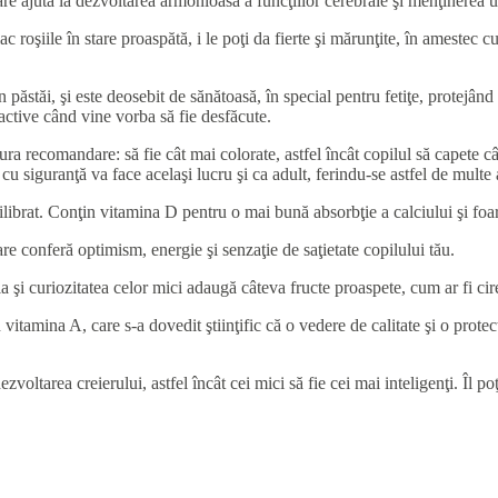
re ajută la dezvoltarea armonioasă a funcţiilor cerebrale şi menţinerea u
ac roşiile în stare proaspătă, i le poţi da fierte şi mărunţite, în amestec
în păstăi, şi este deosebit de sănătoasă, în special pentru fetiţe, protej
tractive când vine vorba să fie desfăcute.
gura recomandare: să fie cât mai colorate, astfel încât copilul să capete 
u siguranţă va face acelaşi lucru şi ca adult, ferindu-se astfel de multe 
librat. Conţin vitamina D pentru o mai bună absorbţie a calciului şi foar
re conferă optimism, energie şi senzaţie de saţietate copilului tău.
ţia şi curiozitatea celor mici adaugă câteva fructe proaspete, cum ar fi ci
vitamina A, care s-a dovedit ştiinţific că o vedere de calitate şi o prote
oltarea creierului, astfel încât cei mici să fie cei mai inteligenţi. Îl po