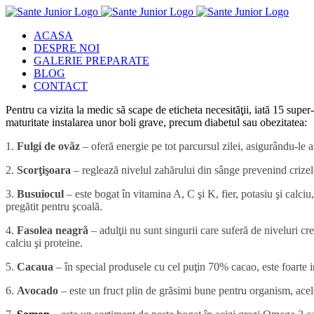
Skip
to
ACASA
content
DESPRE NOI
GALERIE PREPARATE
BLOG
CONTACT
Pentru ca vizita la medic să scape de eticheta necesităţii, iată 15 super-
maturitate instalarea unor boli grave, precum diabetul sau obezitatea:
1.
Fulgi de ovăz
– oferă energie pe tot parcursul zilei, asigurându-le a
2.
Scorţişoara
– reglează nivelul zahărului din sânge prevenind crizele
3.
Busuiocul
– este bogat în vitamina A, C şi K, fier, potasiu şi calci
pregătit pentru şcoală.
4.
Fasolea neagră
– adulţii nu sunt singurii care suferă de niveluri cr
calciu şi proteine.
5.
Cacaua
– în special produsele cu cel puţin 70% cacao, este foarte ind
6.
Avocado
– este un fruct plin de grăsimi bune pentru organism, acel