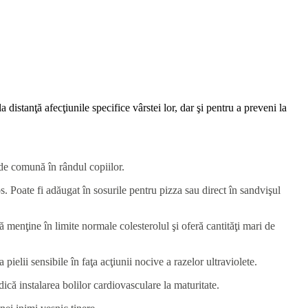
 distanţă afecţiunile specifice vârstei lor, dar şi pentru a preveni la
 de comună în rândul copiilor.
s. Poate fi adăugat în sosurile pentru pizza sau direct în sandvişul
ră menţine în limite normale colesterolul şi oferă cantităţi mari de
pielii sensibile în faţa acţiunii nocive a razelor ultraviolete.
că instalarea bolilor cardiovasculare la maturitate.