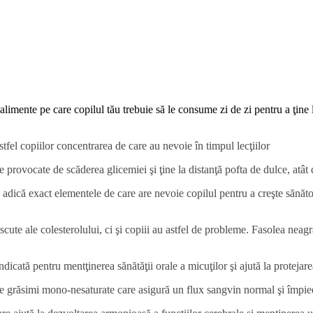
alimente pe care copilul tău trebuie să le consume zi de zi pentru a ţine la
stfel copiilor concentrarea de care au nevoie în timpul lecţiilor
 provocate de scăderea glicemiei şi ţine la distanţă pofta de dulce, atât
u, adică exact elementele de care are nevoie copilul pentru a creşte sănăto
escute ale colesterolului, ci şi copiii au astfel de probleme. Fasolea neag
icată pentru mentţinerea sănătăţii orale a micuţilor şi ajută la protejarea 
e grăsimi mono-nesaturate care asigură un flux sangvin normal şi împiedi