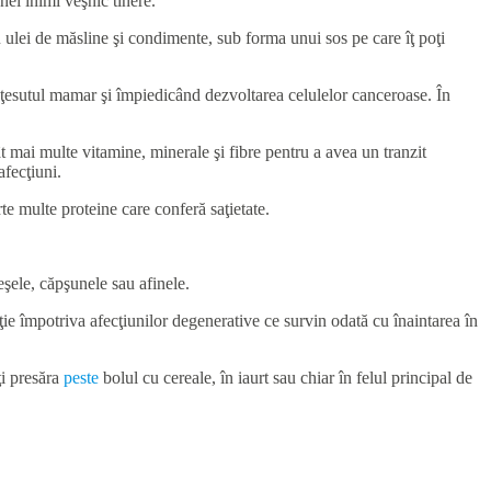
nei inimi veşnic tinere.
 cu ulei de măsline şi condimente, sub forma unui sos pe care îţ poţi
ând ţesutul mamar şi împiedicând dezvoltarea celulelor canceroase. În
cât mai multe vitamine, minerale şi fibre pentru a avea un tranzit
afecţiuni.
te multe proteine care conferă saţietate.
reşele, căpşunele sau afinele.
cţie împotriva afecţiunilor degenerative ce survin odată cu înaintarea în
ţi presăra
peste
bolul cu cereale, în iaurt sau chiar în felul principal de