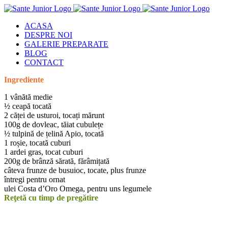
Skip
to
ACASA
content
DESPRE NOI
GALERIE PREPARATE
BLOG
CONTACT
Ingrediente
1 vânătă medie
½ ceapă tocată
2 căței de usturoi, tocați mărunt
100g de dovleac, tăiat cubulețe
½ tulpină de țelină Apio, tocată
1 roșie, tocată cuburi
1 ardei gras, tocat cuburi
200g de brânză sărată, fărâmițată
câteva frunze de busuioc, tocate, plus frunze
întregi pentru ornat
ulei Costa d’Oro Omega, pentru uns legumele
Reţetă cu timp de pregătire