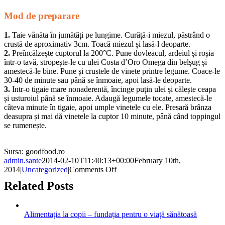
Mod de preparare
1.
Taie vânăta în jumătăți pe lungime. Curăță-i miezul, păstrând o
crustă de aproximativ 3cm. Toacă miezul și lasă-l deoparte.
2.
Preîncălzește cuptorul la 200°C. Pune dovleacul, ardeiul și roșia
într-o tavă, stropește-le cu ulei Costa d’Oro Omega din belșug și
amestecă-le bine. Pune și crustele de vinete printre legume. Coace-le
30-40 de minute sau până se înmoaie, apoi lasă-le deoparte.
3.
Intr-o tigaie mare nonaderentă, încinge puțin ulei și călește ceapa
și usturoiul până se înmoaie. Adaugă legumele tocate, amestecă-le
câteva minute în tigaie, apoi umple vinetele cu ele. Presară brânza
deasupra și mai dă vinetele la cuptor 10 minute, până când toppingul
se rumenește.
Sursa: goodfood.ro
admin.sante
2014-02-10T11:40:13+00:00
February 10th,
on
2014
|
Uncategorized
|
Comments Off
Vinete
Related Posts
umplute
cu
legume
Alimentația la copii – fundația pentru o viață sănătoasă
la
cuptor